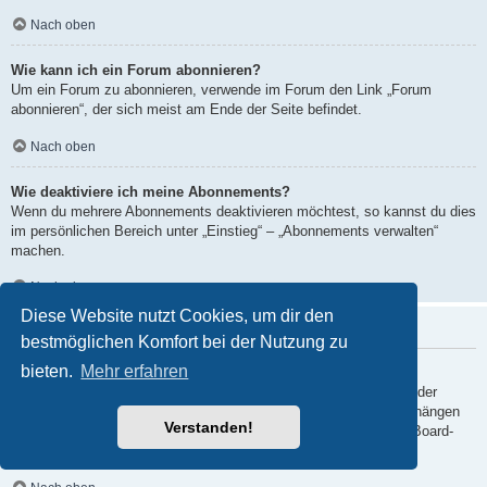
Nach oben
Wie kann ich ein Forum abonnieren?
Um ein Forum zu abonnieren, verwende im Forum den Link „Forum
abonnieren“, der sich meist am Ende der Seite befindet.
Nach oben
Wie deaktiviere ich meine Abonnements?
Wenn du mehrere Abonnements deaktivieren möchtest, so kannst du dies
im persönlichen Bereich unter „Einstieg“ – „Abonnements verwalten“
machen.
Nach oben
Diese Website nutzt Cookies, um dir den
Dateianhänge
bestmöglichen Komfort bei der Nutzung zu
bieten.
Mehr erfahren
Welche Dateianhänge sind in diesem Forum zulässig?
Die Board-Administration kann bestimmte Dateitypen zulassen oder
verbieten. Falls du dir nicht sicher bist, welche Dateitypen du anhängen
Verstanden!
kannst und du Unterstützung benötigst, wende dich bitte an die Board-
Administration.