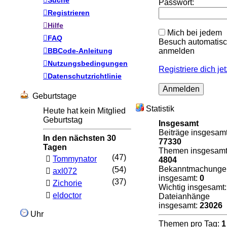
Passwort:
Registrieren
Hilfe
Mich bei jedem
FAQ
Besuch automatis
BBCode-Anleitung
anmelden
Nutzungsbedingungen
Registriere dich jet
Datenschutzrichtlinie
Geburtstage
Statistik
Heute hat kein Mitglied
Geburtstag
Insgesamt
Beiträge insgesam
In den nächsten 30
77330
Tagen
Themen insgesam
(47)
Tommynator
4804
Bekanntmachunge
(54)
axl072
insgesamt:
0
(37)
Zichorie
Wichtig insgesamt
eldoctor
Dateianhänge
insgesamt:
23026
Uhr
Themen pro Tag:
1