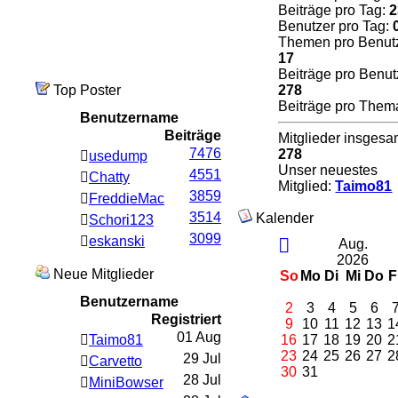
Beiträge pro Tag:
2
Benutzer pro Tag:
Themen pro Benutz
17
Beiträge pro Benut
Top Poster
278
Beiträge pro Them
Benutzername
Beiträge
Mitglieder insgesa
7476
278
usedump
Unser neuestes
4551
Chatty
Mitglied:
Taimo81
3859
FreddieMac
3514
Kalender
Schori123
3099
eskanski
Aug.
2026
Neue Mitglieder
So
Mo
Di
Mi
Do
F
Benutzername
2
3
4
5
6
Registriert
9
10
11
12
13
1
01 Aug
Taimo81
16
17
18
19
20
2
23
24
25
26
27
2
29 Jul
Carvetto
30
31
28 Jul
MiniBowser