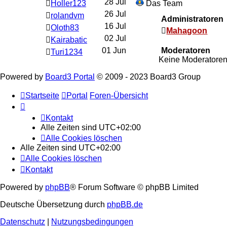
28 Jul
Holler123
Das Team
26 Jul
rolandvm
Administratoren
16 Jul
Oloth83
Mahagoon
02 Jul
Kairabatic
01 Jun
Moderatoren
Turi1234
Keine Moderatore
Powered by
Board3 Portal
© 2009 - 2023 Board3 Group
Startseite
Portal
Foren-Übersicht
Kontakt
Alle Zeiten sind
UTC+02:00
Alle Cookies löschen
Alle Zeiten sind
UTC+02:00
Alle Cookies löschen
Kontakt
Powered by
phpBB
® Forum Software © phpBB Limited
Deutsche Übersetzung durch
phpBB.de
Datenschutz
|
Nutzungsbedingungen