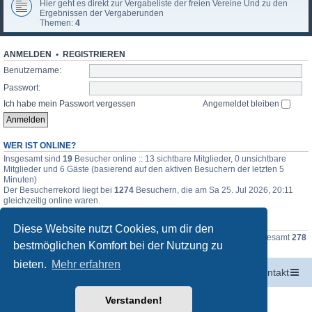
Hier geht es direkt zur Vergabeliste der freien Vereine Und zu den
Ergebnissen der Vergaberunden
Themen:
4
ANMELDEN
•
REGISTRIEREN
Benutzername:
Passwort:
Ich habe mein Passwort vergessen
Angemeldet bleiben
WER IST ONLINE?
Insgesamt sind
19
Besucher online :: 13 sichtbare Mitglieder, 0 unsichtbare
Mitglieder und 6 Gäste (basierend auf den aktiven Besuchern der letzten 5
Minuten)
Der Besucherrekord liegt bei
1274
Besuchern, die am Sa 25. Jul 2026, 20:11
gleichzeitig online waren.
STATISTIK
Diese Website nutzt Cookies, um dir den
Beiträge insgesamt
77321
• Themen insgesamt
4804
• Mitglieder insgesamt
278
bestmöglichen Komfort bei der Nutzung zu
• Unser neuestes Mitglied:
Taimo81
bieten.
Mehr erfahren
Startseite
Portal
Foren-Übersicht
Kontakt
Powered by
phpBB
® Forum Software © phpBB Limited
Verstanden!
Deutsche Übersetzung durch
phpBB.de