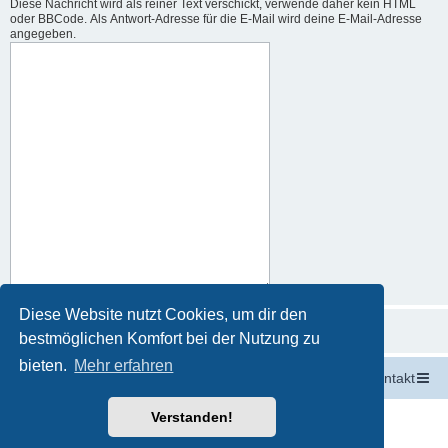
Diese Nachricht wird als reiner Text verschickt, verwende daher kein HTML
oder BBCode. Als Antwort-Adresse für die E-Mail wird deine E-Mail-Adresse
angegeben.
Diese Website nutzt Cookies, um dir den
bestmöglichen Komfort bei der Nutzung zu
bieten.
Mehr erfahren
Startseite
Portal
Foren-Übersicht
Kontakt
Powered by
phpBB
® Forum Software © phpBB Limited
Verstanden!
Deutsche Übersetzung durch
phpBB.de