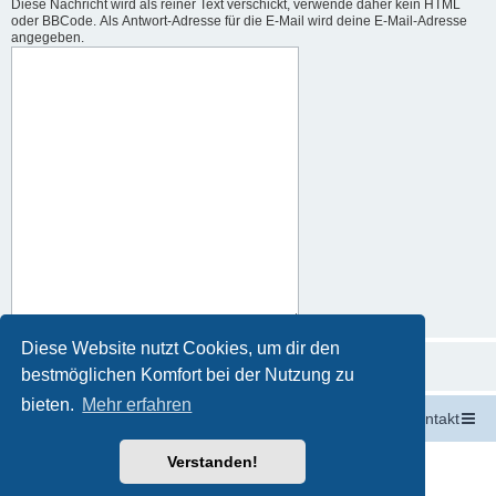
Diese Nachricht wird als reiner Text verschickt, verwende daher kein HTML
oder BBCode. Als Antwort-Adresse für die E-Mail wird deine E-Mail-Adresse
angegeben.
Diese Website nutzt Cookies, um dir den
bestmöglichen Komfort bei der Nutzung zu
bieten.
Mehr erfahren
Startseite
Portal
Foren-Übersicht
Kontakt
Powered by
phpBB
® Forum Software © phpBB Limited
Verstanden!
Deutsche Übersetzung durch
phpBB.de