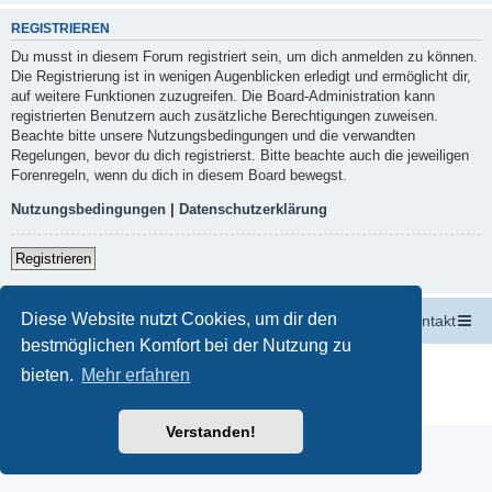
REGISTRIEREN
Du musst in diesem Forum registriert sein, um dich anmelden zu können.
Die Registrierung ist in wenigen Augenblicken erledigt und ermöglicht dir,
auf weitere Funktionen zuzugreifen. Die Board-Administration kann
registrierten Benutzern auch zusätzliche Berechtigungen zuweisen.
Beachte bitte unsere Nutzungsbedingungen und die verwandten
Regelungen, bevor du dich registrierst. Bitte beachte auch die jeweiligen
Forenregeln, wenn du dich in diesem Board bewegst.
Nutzungsbedingungen
|
Datenschutzerklärung
Registrieren
Diese Website nutzt Cookies, um dir den
Startseite
Portal
Foren-Übersicht
Kontakt
bestmöglichen Komfort bei der Nutzung zu
Powered by
phpBB
® Forum Software © phpBB Limited
bieten.
Mehr erfahren
Deutsche Übersetzung durch
phpBB.de
Datenschutz
|
Nutzungsbedingungen
Verstanden!