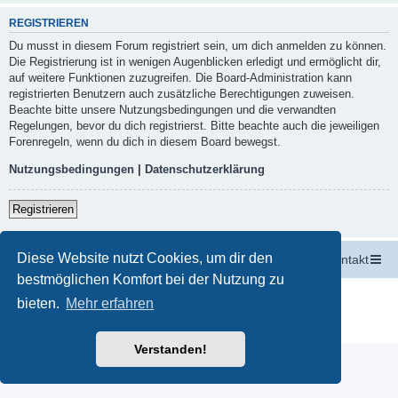
REGISTRIEREN
Du musst in diesem Forum registriert sein, um dich anmelden zu können.
Die Registrierung ist in wenigen Augenblicken erledigt und ermöglicht dir,
auf weitere Funktionen zuzugreifen. Die Board-Administration kann
registrierten Benutzern auch zusätzliche Berechtigungen zuweisen.
Beachte bitte unsere Nutzungsbedingungen und die verwandten
Regelungen, bevor du dich registrierst. Bitte beachte auch die jeweiligen
Forenregeln, wenn du dich in diesem Board bewegst.
Nutzungsbedingungen
|
Datenschutzerklärung
Registrieren
Diese Website nutzt Cookies, um dir den
Startseite
Portal
Foren-Übersicht
Kontakt
bestmöglichen Komfort bei der Nutzung zu
Powered by
phpBB
® Forum Software © phpBB Limited
bieten.
Mehr erfahren
Deutsche Übersetzung durch
phpBB.de
Datenschutz
|
Nutzungsbedingungen
Verstanden!