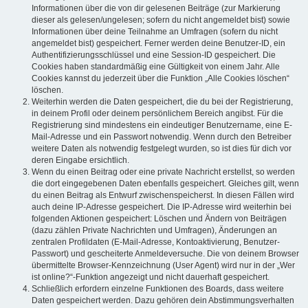
Informationen über die von dir gelesenen Beiträge (zur Markierung
dieser als gelesen/ungelesen; sofern du nicht angemeldet bist) sowie
Informationen über deine Teilnahme an Umfragen (sofern du nicht
angemeldet bist) gespeichert. Ferner werden deine Benutzer-ID, ein
Authentifizierungsschlüssel und eine Session-ID gespeichert. Die
Cookies haben standardmäßig eine Gültigkeit von einem Jahr. Alle
Cookies kannst du jederzeit über die Funktion „Alle Cookies löschen“
löschen.
Weiterhin werden die Daten gespeichert, die du bei der Registrierung,
in deinem Profil oder deinem persönlichem Bereich angibst. Für die
Registrierung sind mindestens ein eindeutiger Benutzername, eine E-
Mail-Adresse und ein Passwort notwendig. Wenn durch den Betreiber
weitere Daten als notwendig festgelegt wurden, so ist dies für dich vor
deren Eingabe ersichtlich.
Wenn du einen Beitrag oder eine private Nachricht erstellst, so werden
die dort eingegebenen Daten ebenfalls gespeichert. Gleiches gilt, wenn
du einen Beitrag als Entwurf zwischenspeicherst. In diesen Fällen wird
auch deine IP-Adresse gespeichert. Die IP-Adresse wird weiterhin bei
folgenden Aktionen gespeichert: Löschen und Ändern von Beiträgen
(dazu zählen Private Nachrichten und Umfragen), Änderungen an
zentralen Profildaten (E-Mail-Adresse, Kontoaktivierung, Benutzer-
Passwort) und gescheiterte Anmeldeversuche. Die von deinem Browser
übermittelte Browser-Kennzeichnung (User Agent) wird nur in der „Wer
ist online?“-Funktion angezeigt und nicht dauerhaft gespeichert.
Schließlich erfordern einzelne Funktionen des Boards, dass weitere
Daten gespeichert werden. Dazu gehören dein Abstimmungsverhalten