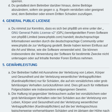
sperren.
Du gestattest dem Betreiber darüber hinaus, deine Beiträge
abzuändern, sofern sie gegen o. g. Regeln verstoßen oder geeignet
sind, dem Betreiber oder einem Dritten Schaden zuzufügen.
4. GENERAL PUBLIC LICENSE
Du nimmst zur Kenntnis, dass es sich bei phpBB um eine unter der „
GNU General Public License v2
“ (GPL) bereitgestellten Foren-Software
von phpBB Limited (www.phpbb.com) handelt; deutschsprachige
Informationen werden durch die deutschsprachige Community unter
www.phpbb.de zur Verfügung gestellt. Beide haben keinen Einfluss auf
die Art und Weise, wie die Software verwendet wird. Sie können
insbesondere die Verwendung der Software für bestimmte Zwecke nicht
untersagen oder auf Inhalte fremder Foren Einfluss nehmen.
5. GEWÄHRLEISTUNG
Der Betreiber haftet mit Ausnahme der Verletzung von Leben, Körper
und Gesundheit und der Verletzung wesentlicher Vertragspflichten
(Kardinalpflichten) nur für Schäden, die auf ein vorsätzliches oder grob
fahrlässiges Verhalten zurückzuführen sind. Dies gilt auch für mittelbare
Folgeschäden wie insbesondere entgangenen Gewinn.
Die Haftung ist gegenüber Verbrauchern außer bei vorsätzlichem oder
grob fahrlässigem Verhalten oder bei Schäden aus der Verletzung von
Leben, Körper und Gesundheit und der Verletzung wesentlicher
Vertragspflichten (Kardinalpflichten) auf die bei Vertragsschluss
typischerweise vorhersehbaren Schäden und im übrigen der Höhe nach