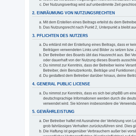
Der Nutzungsvertrag wird auf unbestimmte Zeit geschlos
2. EINRÄUMUNG VON NUTZUNGSRECHTEN
Mit dem Erstellen eines Beitrags erteilst du dem Betrei
Das Nutzungsrecht nach Punkt 2, Unterpunkt a bleibt 
3. PFLICHTEN DES NUTZERS
Du erklärst mit der Erstellung eines Beitrags, dass er ke
Beiträgen verwendeten Links und Bilder zu setzen bzw.
Der Betreiber des Boards übt das Hausrecht aus. Bei V
oder dauerhaft von der Nutzung dieses Boards ausschlie
Du nimmst zur Kenntnis, dass der Betreiber keine Verantw
Betreiber, dein Benutzerkonto, Beiträge und Funktionen 
Du gestattest dem Betreiber darüber hinaus, deine Beit
4. GENERAL PUBLIC LICENSE
Du nimmst zur Kenntnis, dass es sich bei phpBB um eine
deutschsprachige Informationen werden durch die deuts
verwendet wird. Sie können insbesondere die Verwendun
5. GEWÄHRLEISTUNG
Der Betreiber haftet mit Ausnahme der Verletzung von Le
grob fahrlässiges Verhalten zurückzuführen sind. Dies 
Die Haftung ist gegenüber Verbrauchern außer bei vors