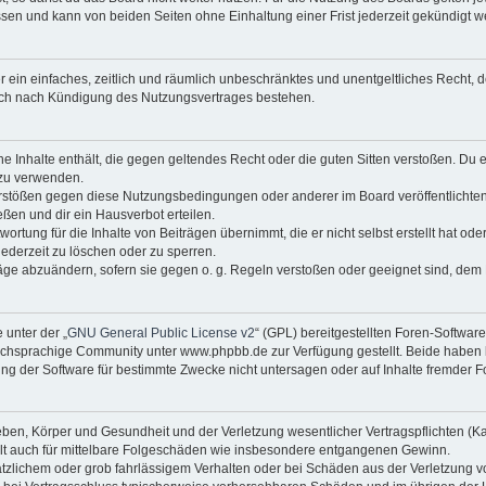
sen und kann von beiden Seiten ohne Einhaltung einer Frist jederzeit gekündigt w
ber ein einfaches, zeitlich und räumlich unbeschränktes und unentgeltliches Recht
auch nach Kündigung des Nutzungsvertrages bestehen.
ine Inhalte enthält, die gegen geltendes Recht oder die guten Sitten verstoßen. Du 
 zu verwenden.
erstößen gegen diese Nutzungsbedingungen oder anderer im Board veröffentlichte
ßen und dir ein Hausverbot erteilen.
ortung für die Inhalte von Beiträgen übernimmt, die er nicht selbst erstellt hat od
jederzeit zu löschen oder zu sperren.
räge abzuändern, sofern sie gegen o. g. Regeln verstoßen oder geeignet sind, dem
 unter der „
GNU General Public License v2
“ (GPL) bereitgestellten Foren-Softwa
chsprachige Community unter www.phpbb.de zur Verfügung gestellt. Beide haben ke
g der Software für bestimmte Zwecke nicht untersagen oder auf Inhalte fremder F
ben, Körper und Gesundheit und der Verletzung wesentlicher Vertragspflichten (Kard
gilt auch für mittelbare Folgeschäden wie insbesondere entgangenen Gewinn.
ätzlichem oder grob fahrlässigem Verhalten oder bei Schäden aus der Verletzung 