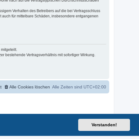
r Höhe nach auf die vertragstypischen Durchschnittsschäden
sigem Verhalten des Betreibers auf die bei Vertragsschluss
lt auch für mittelbare Schäden, insbesondere entgangenen
itgeteilt.
r bestehende Vertragsverhältnis mit sofortiger Wirkung.
t
Alle Cookies löschen
Alle Zeiten sind
UTC+02:00
Verstanden!