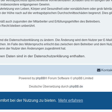
 die bei Vertragsschluss typischerweise vorhersehbaren Schäden und im übrigen de
wie insbesondere entgangenen Gewinn.
erletzung von Leben, Körper und Gesundheit oder vorsätzlichem oder grob fahrläs
der Höhe nach auf die vertragstypischen Durchschnittsschäden begrenzt. Dies gi
mäß auch zugunsten der Mitarbeiter und Erfüllungsgehilfen des Betreibers.
 Recht bleiben unberührt.
und die Datenschutzerklärung zu ändern. Die Änderung wird dem Nutzer per E-Mail m
chen. Im Falle des Widerspruchs erlischt das zwischen dem Betreiber und dem Nutze
wenn der Nutzer den Änderungen zugestimmt hat.
en Daten sind in der Datenschutzerklärung enthalten.
Kontak
Powered by
phpBB
® Forum Software © phpBB Limited
Deutsche Übersetzung durch
phpBB.de
Datenschutz
|
Nutzungsbedingungen
mfort bei der Nutzung zu bieten.
Mehr erfahren