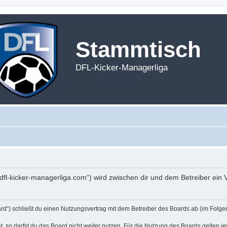
Stammtisch
DFL-Kicker-Managerliga
h.dfl-kicker-managerliga.com“) wird zwischen dir und dem Betreiber ei
rd“) schließt du einen Nutzungsvertrag mit dem Betreiber des Boards ab (im Folge
 so darfst du das Board nicht weiter nutzen. Für die Nutzung des Boards gelten jew