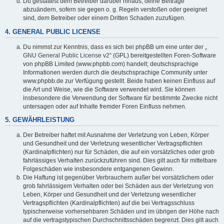
Du gestattest dem Betreiber darüber hinaus, deine Beiträge
abzuändern, sofern sie gegen o. g. Regeln verstoßen oder geeignet
sind, dem Betreiber oder einem Dritten Schaden zuzufügen.
4. GENERAL PUBLIC LICENSE
Du nimmst zur Kenntnis, dass es sich bei phpBB um eine unter der „
GNU General Public License v2
“ (GPL) bereitgestellten Foren-Software
von phpBB Limited (www.phpbb.com) handelt; deutschsprachige
Informationen werden durch die deutschsprachige Community unter
www.phpbb.de zur Verfügung gestellt. Beide haben keinen Einfluss auf
die Art und Weise, wie die Software verwendet wird. Sie können
insbesondere die Verwendung der Software für bestimmte Zwecke nicht
untersagen oder auf Inhalte fremder Foren Einfluss nehmen.
5. GEWÄHRLEISTUNG
Der Betreiber haftet mit Ausnahme der Verletzung von Leben, Körper
und Gesundheit und der Verletzung wesentlicher Vertragspflichten
(Kardinalpflichten) nur für Schäden, die auf ein vorsätzliches oder grob
fahrlässiges Verhalten zurückzuführen sind. Dies gilt auch für mittelbare
Folgeschäden wie insbesondere entgangenen Gewinn.
Die Haftung ist gegenüber Verbrauchern außer bei vorsätzlichem oder
grob fahrlässigem Verhalten oder bei Schäden aus der Verletzung von
Leben, Körper und Gesundheit und der Verletzung wesentlicher
Vertragspflichten (Kardinalpflichten) auf die bei Vertragsschluss
typischerweise vorhersehbaren Schäden und im übrigen der Höhe nach
auf die vertragstypischen Durchschnittsschäden begrenzt. Dies gilt auch