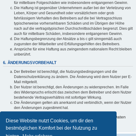
für mittelbare Folgeschäden wie insbesondere entgangenen Gewinn.
Die Haftung ist gegenüber Unternehmern außer bei der Verletzung von
Leben, Körper und Gesundheit oder vorsätzlichem oder grob
fahrlässigem Verhalten des Betreibers auf die bei Vertragsschluss
typischerweise vorhersehbaren Schäden und im Übrigen der Höhe
nach auf die vertragstypischen Durchschnittsschäden begrenzt. Dies gilt
auch für mittelbare Schäden, insbesondere entgangenen Gewinn.
Die Haftungsbegrenzung der Absätze a bis c gilt sinngemäß auch
zugunsten der Mitarbeiter und Erfüllungsgehilfen des Betreibers.
Ansprüche für eine Haftung aus zwingendem nationalem Recht bleiben
unberührt.
6. ÄNDERUNGSVORBEHALT
Der Betreiber ist berechtigt, die Nutzungsbedingungen und die
Datenschutzerklärung zu ändern. Die Änderung wird dem Nutzer per E-
Mail mitgeteilt.
Der Nutzer ist berechtigt, den Änderungen zu widersprechen. Im Falle
des Widerspruchs erlischt das zwischen dem Betreiber und dem Nutzer
bestehende Vertragsverhältnis mit sofortiger Wirkung.
Die Änderungen gelten als anerkannt und verbindlich, wenn der Nutzer
den Änderungen zugestimmt hat.
Informationen über den Umgang mit deinen persönlichen Daten
Diese Website nutzt Cookies, um dir den
sind in der Datenschutzerklärung enthalten.
bestmöglichen Komfort bei der Nutzung zu