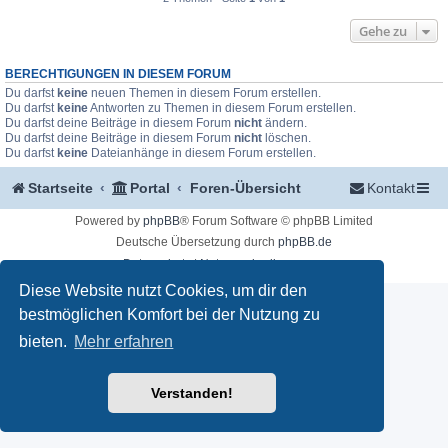
Gehe zu
BERECHTIGUNGEN IN DIESEM FORUM
Du darfst
keine
neuen Themen in diesem Forum erstellen.
Du darfst
keine
Antworten zu Themen in diesem Forum erstellen.
Du darfst deine Beiträge in diesem Forum
nicht
ändern.
Du darfst deine Beiträge in diesem Forum
nicht
löschen.
Du darfst
keine
Dateianhänge in diesem Forum erstellen.
Startseite
Portal
Foren-Übersicht
Kontakt
Powered by
phpBB
® Forum Software © phpBB Limited
Deutsche Übersetzung durch
phpBB.de
Datenschutz
|
Nutzungsbedingungen
Diese Website nutzt Cookies, um dir den
bestmöglichen Komfort bei der Nutzung zu
bieten.
Mehr erfahren
Verstanden!