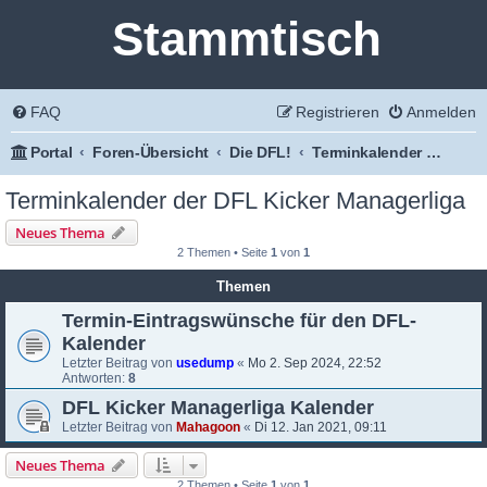
Stammtisch
FAQ
Registrieren
Anmelden
Portal
Foren-Übersicht
Die DFL!
Terminkalender der DFL Kicker Managerliga
Terminkalender der DFL Kicker Managerliga
Neues Thema
2 Themen • Seite
1
von
1
Themen
Termin-Eintragswünsche für den DFL-
Kalender
Letzter Beitrag von
usedump
«
Mo 2. Sep 2024, 22:52
Antworten:
8
DFL Kicker Managerliga Kalender
Letzter Beitrag von
Mahagoon
«
Di 12. Jan 2021, 09:11
Neues Thema
2 Themen • Seite
1
von
1