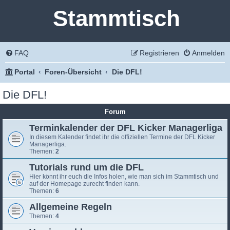
Stammtisch
FAQ
Registrieren
Anmelden
Portal
Foren-Übersicht
Die DFL!
Die DFL!
Forum
Terminkalender der DFL Kicker Managerliga
In diesem Kalender findet ihr die offiziellen Termine der DFL Kicker
Managerliga.
Themen:
2
Tutorials rund um die DFL
Hier könnt ihr euch die Infos holen, wie man sich im Stammtisch und
auf der Homepage zurecht finden kann.
Themen:
6
Allgemeine Regeln
Themen:
4