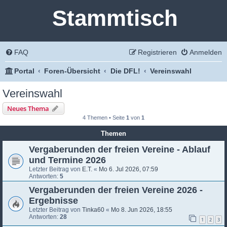
Stammtisch
FAQ
Registrieren
Anmelden
Portal
Foren-Übersicht
Die DFL!
Vereinswahl
Vereinswahl
Neues Thema
4 Themen • Seite
1
von
1
Themen
Vergaberunden der freien Vereine - Ablauf
und Termine 2026
Letzter Beitrag von
E.T.
«
Mo 6. Jul 2026, 07:59
Antworten:
5
Vergaberunden der freien Vereine 2026 -
Ergebnisse
Letzter Beitrag von
Tinka60
«
Mo 8. Jun 2026, 18:55
Antworten:
28
1
2
3