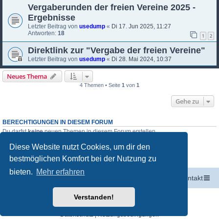
Vergaberunden der freien Vereine 2025 -
Ergebnisse
Letzter Beitrag von
usedump
«
Di 17. Jun 2025, 11:27
Antworten:
18
1
2
Direktlink zur "Vergabe der freien Vereine"
Letzter Beitrag von
usedump
«
Di 28. Mai 2024, 10:37
Neues Thema
4 Themen • Seite
1
von
1
Gehe zu
BERECHTIGUNGEN IN DIESEM FORUM
Du darfst
keine
neuen Themen in diesem Forum erstellen.
Du darfst
keine
Antworten zu Themen in diesem Forum erstellen.
Diese Website nutzt Cookies, um dir den
Du darfst deine Beiträge in diesem Forum
nicht
ändern.
Du darfst deine Beiträge in diesem Forum
nicht
löschen.
bestmöglichen Komfort bei der Nutzung zu
Du darfst
keine
Dateianhänge in diesem Forum erstellen.
bieten.
Mehr erfahren
Startseite
Portal
Foren-Übersicht
Kontakt
Powered by
phpBB
® Forum Software © phpBB Limited
Verstanden!
Deutsche Übersetzung durch
phpBB.de
Datenschutz
|
Nutzungsbedingungen