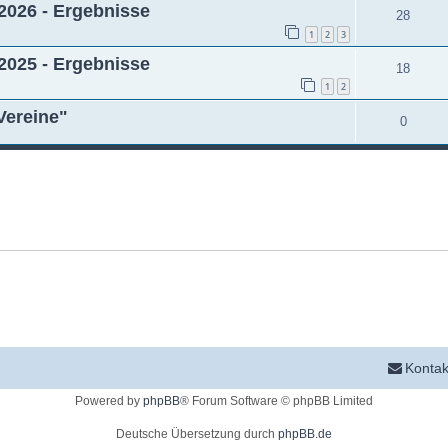
2026 - Ergebnisse
A
28
t
1
2
3
n
w
2025 - Ergebnisse
A
18
t
o
1
2
n
w
 Vereine"
r
A
0
t
o
t
n
w
r
e
t
o
t
n
w
r
e
o
t
n
r
e
t
n
e
n
Kontak
Powered by
phpBB
® Forum Software © phpBB Limited
Deutsche Übersetzung durch
phpBB.de