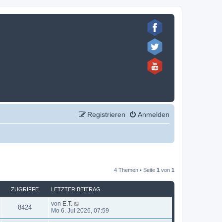
Registrieren
Anmelden
4 Themen • Seite
1
von
1
ZUGRIFFE
LETZTER BEITRAG
L
von
E.T.
Z
8424
e
Mo 6. Jul 2026, 07:59
t
u