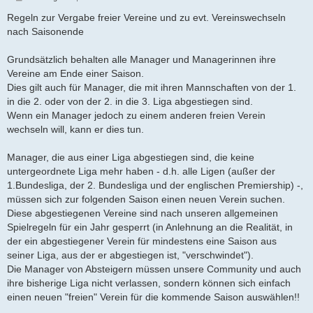
e
i
Regeln zur Vergabe freier Vereine und zu evt. Vereinswechseln
t
nach Saisonende
r
a
g
Grundsätzlich behalten alle Manager und Managerinnen ihre
Vereine am Ende einer Saison.
Dies gilt auch für Manager, die mit ihren Mannschaften von der 1.
in die 2. oder von der 2. in die 3. Liga abgestiegen sind.
Wenn ein Manager jedoch zu einem anderen freien Verein
wechseln will, kann er dies tun.
Manager, die aus einer Liga abgestiegen sind, die keine
untergeordnete Liga mehr haben - d.h. alle Ligen (außer der
1.Bundesliga, der 2. Bundesliga und der englischen Premiership) -,
müssen sich zur folgenden Saison einen neuen Verein suchen.
Diese abgestiegenen Vereine sind nach unseren allgemeinen
Spielregeln für ein Jahr gesperrt (in Anlehnung an die Realität, in
der ein abgestiegener Verein für mindestens eine Saison aus
seiner Liga, aus der er abgestiegen ist, "verschwindet").
Die Manager von Absteigern müssen unsere Community und auch
ihre bisherige Liga nicht verlassen, sondern können sich einfach
einen neuen "freien" Verein für die kommende Saison auswählen!!