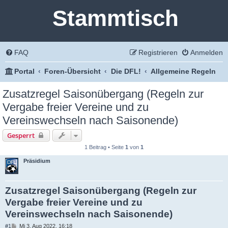
Stammtisch
FAQ
Registrieren
Anmelden
Portal
Foren-Übersicht
Die DFL!
Allgemeine Regeln
Zusatzregel Saisonübergang (Regeln zur
Vergabe freier Vereine und zu
Vereinswechseln nach Saisonende)
Gesperrt
1 Beitrag • Seite
1
von
1
Präsidium
Zusatzregel Saisonübergang (Regeln zur
Vergabe freier Vereine und zu
Vereinswechseln nach Saisonende)
B
#1
Mi 3. Aug 2022, 16:18