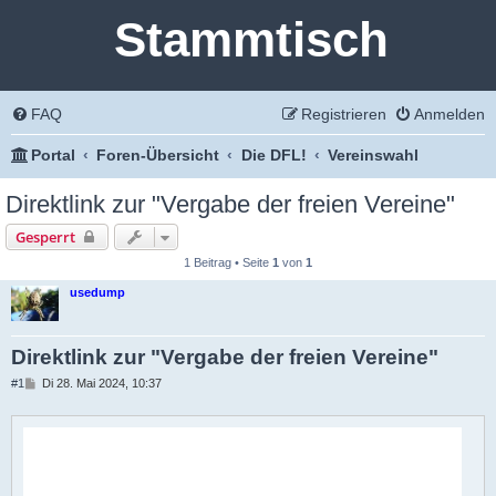
Stammtisch
FAQ
Registrieren
Anmelden
Portal
Foren-Übersicht
Die DFL!
Vereinswahl
Direktlink zur "Vergabe der freien Vereine"
Gesperrt
1 Beitrag • Seite
1
von
1
usedump
Direktlink zur "Vergabe der freien Vereine"
B
#1
Di 28. Mai 2024, 10:37
e
i
t
r
a
g